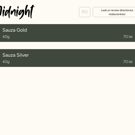
Lasă un review directorului
RO
restaurantului
Sauza Gold
40g
70 lei
Sauza Silver
40g
70 lei