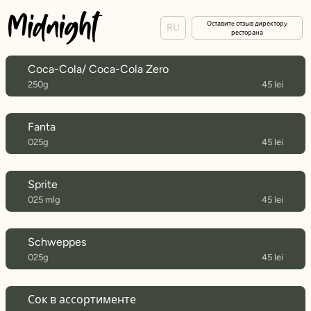
Оставитe отзыв директорy
RU
ресторана
Coca-Cola/ Coca-Cola Zero
250g
45 lei
Fanta
025g
45 lei
Sprite
025 mlg
45 lei
Schweppes
025g
45 lei
Сок в ассортименте