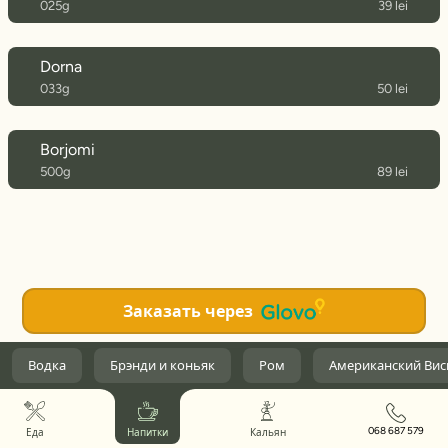
025g
39 lei
Dorna
033g
50 lei
Borjomi
500g
89 lei
Заказать через
Водка
Брэнди и коньяк
Ром
Американский Вис
068 687 579
Еда
Напитки
Кальян