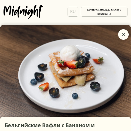
Оставитe отзыв директорy
RU
ресторана
Бельгийские Вафли с Бананом и