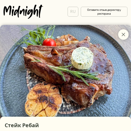
Оставитe отзыв директорy
RU
ресторана
Стейк Ребай