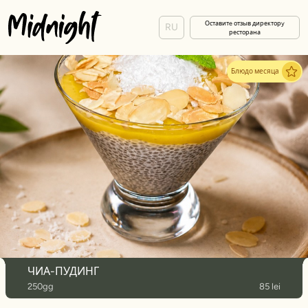
Оставитe отзыв директорy
RU
ресторана
Блюдо месяца
ЧИА-ПУДИНГ
250gg
85 lei