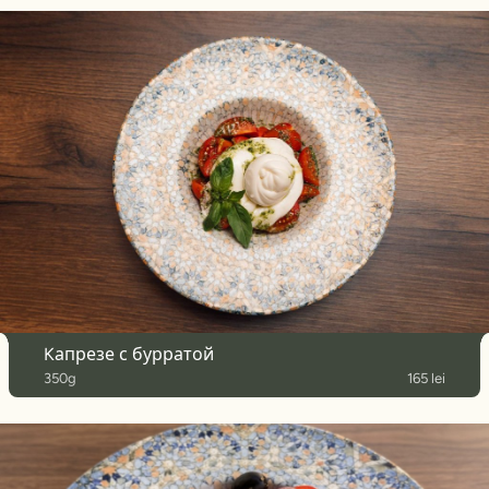
Kапрезе с бурратой
350g
165 lei