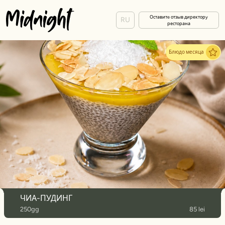
Оставитe отзыв директорy
RU
ресторана
Блюдо месяца
ЧИА-ПУДИНГ
250gg
85 lei